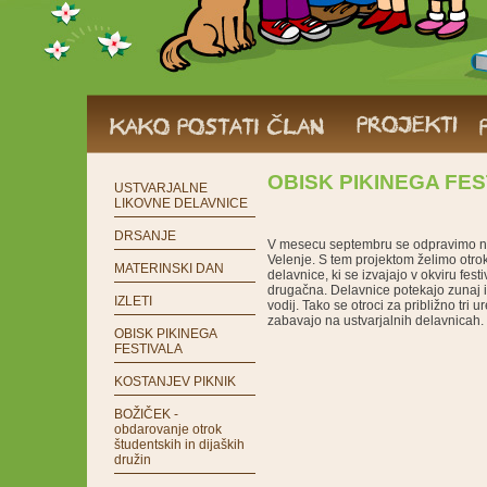
OBISK PIKINEGA FE
USTVARJALNE
LIKOVNE DELAVNICE
DRSANJE
V mesecu septembru se odpravimo na t
Velenje. S tem projektom želimo otrok
MATERINSKI DAN
delavnice, ki se izvajajo v okviru fest
drugačna. Delavnice potekajo zunaj 
IZLETI
vodij. Tako se otroci za približno tri 
zabavajo na ustvarjalnih delavnicah.
OBISK PIKINEGA
FESTIVALA
KOSTANJEV PIKNIK
BOŽIČEK -
obdarovanje otrok
študentskih in dijaških
družin